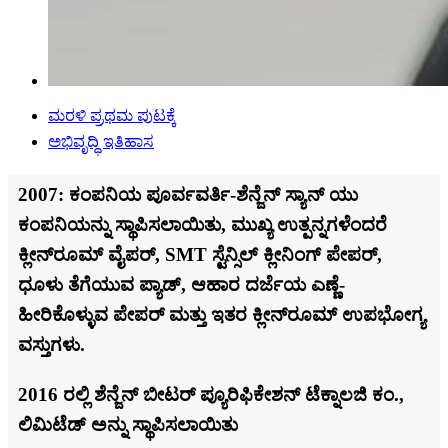
ಮರಳಿ ಪ್ರಥಮ ಪುಟಕ್ಕೆ
ಅಭಿವೃದ್ಧಿ ಇತಿಹಾಸ
2007: ಕಂಪನಿಯ ಪೂರ್ವವರ್ತಿ-ಶೆನ್ಜೆನ್ ಸ್ಯಾನ್ ಯು
ಕಂಪನಿಯನ್ನು ಸ್ಥಾಪಿಸಲಾಯಿತು, ಮುಖ್ಯ ಉತ್ಪನ್ನಗಳೆಂದರೆ
ಕ್ಲೀನ್‌ರೂಮ್ ವೈಪರ್, SMT ಸ್ಟೆನ್ಸಿಲ್ ಕ್ಲೀನಿಂಗ್ ಪೇಪರ್,
ಧೂಳು ತೆಗೆಯುವ ಪ್ಯಾಡ್, ಆಹಾರ ದರ್ಜೆಯ ಎಣ್ಣೆ-
ಹೀರಿಕೊಳ್ಳುವ ಪೇಪರ್ ಮತ್ತು ಇತರ ಕ್ಲೀನ್‌ರೂಮ್ ಉಪಭೋಗ್ಯ
ವಸ್ತುಗಳು.
2016 ರಲ್ಲಿ ಶೆನ್ಜೆನ್ ಬೀಟರ್ ಪ್ಯೂರಿಫಿಕೇಶನ್ ಟೆಕ್ನಾಲಜಿ ಕಂ.,
ಲಿಮಿಟೆಡ್ ಅನ್ನು ಸ್ಥಾಪಿಸಲಾಯಿತು