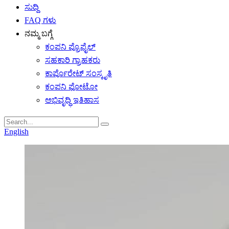
ಸುದ್ದಿ
FAQ ಗಳು
ನಮ್ಮ ಬಗ್ಗೆ
ಕಂಪನಿ ಪ್ರೊಫೈಲ್
ಸಹಕಾರಿ ಗ್ರಾಹಕರು
ಕಾರ್ಪೊರೇಟ್ ಸಂಸ್ಕೃತಿ
ಕಂಪನಿ ಫೋಟೋ
ಅಭಿವೃದ್ಧಿ ಇತಿಹಾಸ
English