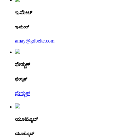
ಇ-ಮೇಲ್
ಇ-ಮೇಲ್
amay@gdbeite.com
ಫೇಸ್ಬುಕ್
ಫೇಸ್ಬುಕ್
ಫೇಸ್ಬುಕ್
ಯೂಟ್ಯೂಬ್
ಯೂಟ್ಯೂಬ್