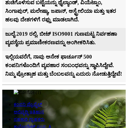
ಶುಚಿಗೊಳಿಸುವ ಬಟ್ಟೆಯನ್ನು ಥೈಲ್ಯಾಂಡ್, ವಿಯೆಟ್ನಾಂ,
ಸಿಂಗಾಪುರ್, ಮಲೇಷ್ಯಾ, ಜಪಾನ್, ಆಸ್ಟ್ರೇಲಿಯಾ ಮತ್ತು ಇತರ
ಹಲವು ದೇಶಗಳಿಗೆ ರಫ್ತು ಮಾಡಲಾಗಿದೆ.
ಜುಲೈ 2019 ರಲ್ಲಿ, ಬೀಟ್ ISO9001 ಗುಣಮಟ್ಟ ನಿರ್ವಹಣಾ
ವ್ಯವಸ್ಥೆಯ ಪ್ರಮಾಣೀಕರಣವನ್ನು ಅಂಗೀಕರಿಸಿತು.
ಇಲ್ಲಿಯವರೆಗೆ, ನಾವು ಅನೇಕ ಫಾರ್ಚೂನ್ 500
ಕಂಪನಿಗಳೊಂದಿಗೆ ವ್ಯವಹಾರ ಸಂಬಂಧವನ್ನು ಸ್ಥಾಪಿಸಿದ್ದೇವೆ.
ನಿಮ್ಮ ಪ್ರೋತ್ಸಾಹ ಮತ್ತು ಬೆಂಬಲವನ್ನು ಎದುರು ನೋಡುತ್ತಿದ್ದೇವೆ!
ಕಂಪನಿ ಪ್ರೊಫೈಲ್
ಅಭಿವೃದ್ಧಿ ಇತಿಹಾಸ
ಸಹಕಾರಿ ಗ್ರಾಹಕರು
ಕಾರ್ಪೊರೇಟ್ ಸಂಸ್ಕೃತಿ