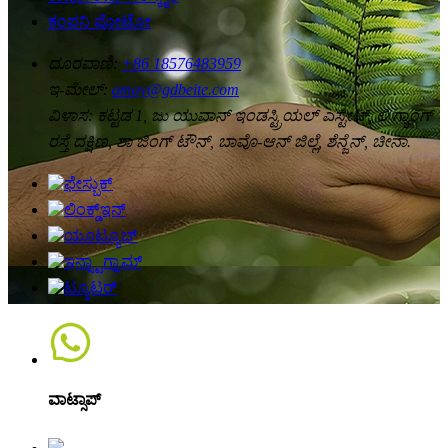
ಕಂಪನಿ ಫೋಟೋ
ದೂರವಾಣಿ:
+86 18576483959
ಇ-ಮೇಲ್:
amay@gdbeite.com
ವಿಳಾಸ:
ಕಟ್ಟಡ 1, ಜು ಯುವಾನ್ ಇಂಡಸ್ಟ್ರಿಯಲ್ ಎಸ್ಟೇಟ್, ಲಿ ಗ್ಯಾಂಗ್
ರಸ್ತೆ ದಕ್ಷಿಣ, ಶಾ ಜಿಂಗ್ ಟೌನ್, ಬಾವೊ-ಆನ್ ಜಿಲ್ಲೆ, ಶೆನ್ಜೆನ್, ಚೀನಾ.
ವಾಟ್ಸಾಪ್