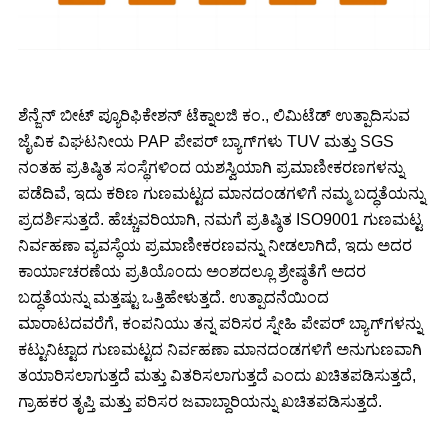
ಶೆನ್ಜೆನ್ ಬೀಟ್ ಪ್ಯೂರಿಫಿಕೇಶನ್ ಟೆಕ್ನಾಲಜಿ ಕಂ., ಲಿಮಿಟೆಡ್ ಉತ್ಪಾದಿಸುವ
ಜೈವಿಕ ವಿಘಟನೀಯ PAP ಪೇಪರ್ ಬ್ಯಾಗ್‌ಗಳು TUV ಮತ್ತು SGS
ನಂತಹ ಪ್ರತಿಷ್ಠಿತ ಸಂಸ್ಥೆಗಳಿಂದ ಯಶಸ್ವಿಯಾಗಿ ಪ್ರಮಾಣೀಕರಣಗಳನ್ನು
ಪಡೆದಿವೆ, ಇದು ಕಠಿಣ ಗುಣಮಟ್ಟದ ಮಾನದಂಡಗಳಿಗೆ ನಮ್ಮ ಬದ್ಧತೆಯನ್ನು
ಪ್ರದರ್ಶಿಸುತ್ತದೆ. ಹೆಚ್ಚುವರಿಯಾಗಿ, ನಮಗೆ ಪ್ರತಿಷ್ಠಿತ ISO9001 ಗುಣಮಟ್ಟ
ನಿರ್ವಹಣಾ ವ್ಯವಸ್ಥೆಯ ಪ್ರಮಾಣೀಕರಣವನ್ನು ನೀಡಲಾಗಿದೆ, ಇದು ಅದರ
ಕಾರ್ಯಾಚರಣೆಯ ಪ್ರತಿಯೊಂದು ಅಂಶದಲ್ಲೂ ಶ್ರೇಷ್ಠತೆಗೆ ಅದರ
ಬದ್ಧತೆಯನ್ನು ಮತ್ತಷ್ಟು ಒತ್ತಿಹೇಳುತ್ತದೆ. ಉತ್ಪಾದನೆಯಿಂದ
ಮಾರಾಟದವರೆಗೆ, ಕಂಪನಿಯು ತನ್ನ ಪರಿಸರ ಸ್ನೇಹಿ ಪೇಪರ್ ಬ್ಯಾಗ್‌ಗಳನ್ನು
ಕಟ್ಟುನಿಟ್ಟಾದ ಗುಣಮಟ್ಟದ ನಿರ್ವಹಣಾ ಮಾನದಂಡಗಳಿಗೆ ಅನುಗುಣವಾಗಿ
ತಯಾರಿಸಲಾಗುತ್ತದೆ ಮತ್ತು ವಿತರಿಸಲಾಗುತ್ತದೆ ಎಂದು ಖಚಿತಪಡಿಸುತ್ತದೆ,
ಗ್ರಾಹಕರ ತೃಪ್ತಿ ಮತ್ತು ಪರಿಸರ ಜವಾಬ್ದಾರಿಯನ್ನು ಖಚಿತಪಡಿಸುತ್ತದೆ.