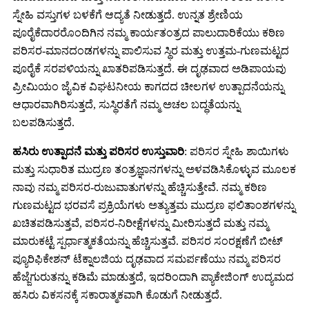
ಸ್ನೇಹಿ ವಸ್ತುಗಳ ಬಳಕೆಗೆ ಆದ್ಯತೆ ನೀಡುತ್ತದೆ. ಉನ್ನತ ಶ್ರೇಣಿಯ
ಪೂರೈಕೆದಾರರೊಂದಿಗಿನ ನಮ್ಮ ಕಾರ್ಯತಂತ್ರದ ಪಾಲುದಾರಿಕೆಯು ಕಠಿಣ
ಪರಿಸರ-ಮಾನದಂಡಗಳನ್ನು ಪಾಲಿಸುವ ಸ್ಥಿರ ಮತ್ತು ಉತ್ತಮ-ಗುಣಮಟ್ಟದ
ಪೂರೈಕೆ ಸರಪಳಿಯನ್ನು ಖಾತರಿಪಡಿಸುತ್ತದೆ. ಈ ದೃಢವಾದ ಅಡಿಪಾಯವು
ಪ್ರೀಮಿಯಂ ಜೈವಿಕ ವಿಘಟನೀಯ ಕಾಗದದ ಚೀಲಗಳ ಉತ್ಪಾದನೆಯನ್ನು
ಆಧಾರವಾಗಿರಿಸುತ್ತದೆ, ಸುಸ್ಥಿರತೆಗೆ ನಮ್ಮ ಅಚಲ ಬದ್ಧತೆಯನ್ನು
ಬಲಪಡಿಸುತ್ತದೆ.
ಹಸಿರು ಉತ್ಪಾದನೆ ಮತ್ತು ಪರಿಸರ ಉಸ್ತುವಾರಿ
: ಪರಿಸರ ಸ್ನೇಹಿ ಶಾಯಿಗಳು
ಮತ್ತು ಸುಧಾರಿತ ಮುದ್ರಣ ತಂತ್ರಜ್ಞಾನಗಳನ್ನು ಅಳವಡಿಸಿಕೊಳ್ಳುವ ಮೂಲಕ
ನಾವು ನಮ್ಮ ಪರಿಸರ-ರುಜುವಾತುಗಳನ್ನು ಹೆಚ್ಚಿಸುತ್ತೇವೆ. ನಮ್ಮ ಕಠಿಣ
ಗುಣಮಟ್ಟದ ಭರವಸೆ ಪ್ರಕ್ರಿಯೆಗಳು ಅತ್ಯುತ್ತಮ ಮುದ್ರಣ ಫಲಿತಾಂಶಗಳನ್ನು
ಖಚಿತಪಡಿಸುತ್ತವೆ, ಪರಿಸರ-ನಿರೀಕ್ಷೆಗಳನ್ನು ಮೀರಿಸುತ್ತದೆ ಮತ್ತು ನಮ್ಮ
ಮಾರುಕಟ್ಟೆ ಸ್ಪರ್ಧಾತ್ಮಕತೆಯನ್ನು ಹೆಚ್ಚಿಸುತ್ತವೆ. ಪರಿಸರ ಸಂರಕ್ಷಣೆಗೆ ಬೀಟ್
ಪ್ಯೂರಿಫಿಕೇಶನ್ ಟೆಕ್ನಾಲಜಿಯ ದೃಢವಾದ ಸಮರ್ಪಣೆಯು ನಮ್ಮ ಪರಿಸರ
ಹೆಜ್ಜೆಗುರುತನ್ನು ಕಡಿಮೆ ಮಾಡುತ್ತದೆ, ಇದರಿಂದಾಗಿ ಪ್ಯಾಕೇಜಿಂಗ್ ಉದ್ಯಮದ
ಹಸಿರು ವಿಕಸನಕ್ಕೆ ಸಕಾರಾತ್ಮಕವಾಗಿ ಕೊಡುಗೆ ನೀಡುತ್ತದೆ.