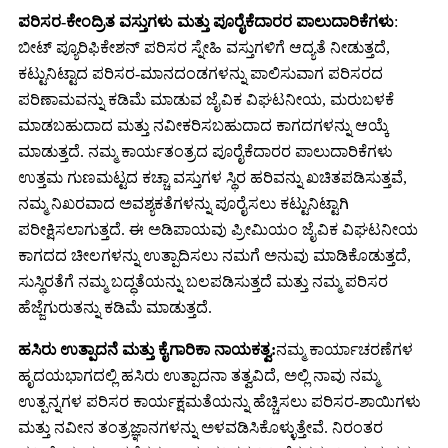
ಪರಿಸರ-ಕೇಂದ್ರಿತ ವಸ್ತುಗಳು ಮತ್ತು ಪೂರೈಕೆದಾರರ ಪಾಲುದಾರಿಕೆಗಳು
:
ಬೀಟ್ ಪ್ಯೂರಿಫಿಕೇಶನ್ ಪರಿಸರ ಸ್ನೇಹಿ ವಸ್ತುಗಳಿಗೆ ಆದ್ಯತೆ ನೀಡುತ್ತದೆ,
ಕಟ್ಟುನಿಟ್ಟಾದ ಪರಿಸರ-ಮಾನದಂಡಗಳನ್ನು ಪಾಲಿಸುವಾಗ ಪರಿಸರದ
ಪರಿಣಾಮವನ್ನು ಕಡಿಮೆ ಮಾಡುವ ಜೈವಿಕ ವಿಘಟನೀಯ, ಮರುಬಳಕೆ
ಮಾಡಬಹುದಾದ ಮತ್ತು ನವೀಕರಿಸಬಹುದಾದ ಕಾಗದಗಳನ್ನು ಆಯ್ಕೆ
ಮಾಡುತ್ತದೆ. ನಮ್ಮ ಕಾರ್ಯತಂತ್ರದ ಪೂರೈಕೆದಾರರ ಪಾಲುದಾರಿಕೆಗಳು
ಉತ್ತಮ ಗುಣಮಟ್ಟದ ಕಚ್ಚಾ ವಸ್ತುಗಳ ಸ್ಥಿರ ಹರಿವನ್ನು ಖಚಿತಪಡಿಸುತ್ತವೆ,
ನಮ್ಮ ನಿಖರವಾದ ಅವಶ್ಯಕತೆಗಳನ್ನು ಪೂರೈಸಲು ಕಟ್ಟುನಿಟ್ಟಾಗಿ
ಪರೀಕ್ಷಿಸಲಾಗುತ್ತದೆ. ಈ ಅಡಿಪಾಯವು ಪ್ರೀಮಿಯಂ ಜೈವಿಕ ವಿಘಟನೀಯ
ಕಾಗದದ ಚೀಲಗಳನ್ನು ಉತ್ಪಾದಿಸಲು ನಮಗೆ ಅನುವು ಮಾಡಿಕೊಡುತ್ತದೆ,
ಸುಸ್ಥಿರತೆಗೆ ನಮ್ಮ ಬದ್ಧತೆಯನ್ನು ಬಲಪಡಿಸುತ್ತದೆ ಮತ್ತು ನಮ್ಮ ಪರಿಸರ
ಹೆಜ್ಜೆಗುರುತನ್ನು ಕಡಿಮೆ ಮಾಡುತ್ತದೆ.
ಹಸಿರು ಉತ್ಪಾದನೆ ಮತ್ತು ಕೈಗಾರಿಕಾ ನಾಯಕತ್ವ:
ನಮ್ಮ ಕಾರ್ಯಾಚರಣೆಗಳ
ಹೃದಯಭಾಗದಲ್ಲಿ ಹಸಿರು ಉತ್ಪಾದನಾ ತತ್ವವಿದೆ, ಅಲ್ಲಿ ನಾವು ನಮ್ಮ
ಉತ್ಪನ್ನಗಳ ಪರಿಸರ ಕಾರ್ಯಕ್ಷಮತೆಯನ್ನು ಹೆಚ್ಚಿಸಲು ಪರಿಸರ-ಶಾಯಿಗಳು
ಮತ್ತು ನವೀನ ತಂತ್ರಜ್ಞಾನಗಳನ್ನು ಅಳವಡಿಸಿಕೊಳ್ಳುತ್ತೇವೆ. ನಿರಂತರ