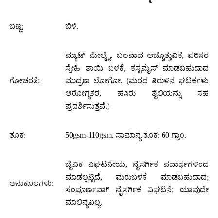
ಬಣ್ಣ:
ಬಿಳಿ.
ಮ್ಯಾಟ್ ಮೇಲ್ಮೈ, ಬಲವಾದ ಅಚ್ಚೊತ್ತುವಿಕೆ, ಪರಿಸರ
ಸ್ನೇಹಿ ಶಾಯಿ ಬಳಕೆ, ಕಸ್ಟಮೈಸ್ ಮಾಡಬಹುದಾದ
ಗೋಚರತೆ:
ಮುದ್ರಣ ಲೋಗೋ. (ಮರದ ತಿರುಳಿನ ಘಟಕಗಳು
ಆರೋಗ್ಯಕರ, ಹಸಿರು ಶೈಲಿಯನ್ನು ಸಹ
ಪ್ರದರ್ಶಿಸುತ್ತವೆ.)
ತೂಕ:
50gsm-110gsm. ಸಾಮಾನ್ಯ ತೂಕ: 60 ಗ್ರಾಂ.
ಜೈವಿಕ ವಿಘಟನೀಯ, ನೈಸರ್ಗಿಕ ಪದಾರ್ಥಗಳಿಂದ
ಮಾಡಲ್ಪಟ್ಟಿದೆ, ಮರುಬಳಕೆ ಮಾಡಬಹುದಾದ;
ಅನುಕೂಲಗಳು:
ಸಂಪೂರ್ಣವಾಗಿ ನೈಸರ್ಗಿಕ ವಿಘಟನೆ; ಯಾವುದೇ
ಮಾಲಿನ್ಯವಿಲ್ಲ.