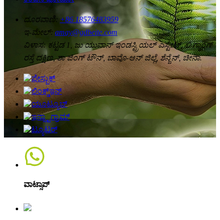
ದೂರವಾಣಿ:
+86 18576483959
ಇ-ಮೇಲ್:
amay@gdbeite.com
ವಿಳಾಸ:
ಕಟ್ಟಡ 1, ಜು ಯುವಾನ್ ಇಂಡಸ್ಟ್ರಿಯಲ್ ಎಸ್ಟೇಟ್, ಲಿ ಗ್ಯಾಂಗ್
ರಸ್ತೆ ದಕ್ಷಿಣ, ಶಾ ಜಿಂಗ್ ಟೌನ್, ಬಾವೊ-ಆನ್ ಜಿಲ್ಲೆ, ಶೆನ್ಜೆನ್, ಚೀನಾ.
ವಾಟ್ಸಾಪ್