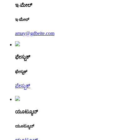
ಇ-ಮೇಲ್
ಇ-ಮೇಲ್
amay@gdbeite.com
ಫೇಸ್ಬುಕ್
ಫೇಸ್ಬುಕ್
ಫೇಸ್ಬುಕ್
ಯೂಟ್ಯೂಬ್
ಯೂಟ್ಯೂಬ್