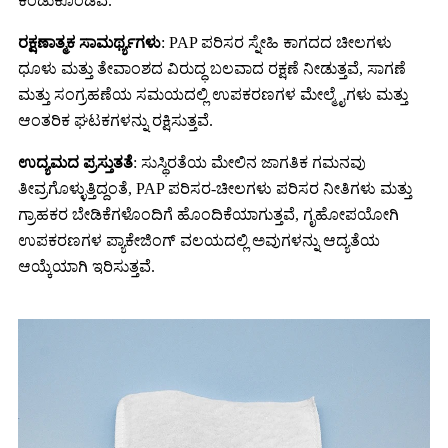
ಕಂಡುಕೊಂಡಿವೆ.
ರಕ್ಷಣಾತ್ಮಕ ಸಾಮರ್ಥ್ಯಗಳು
: PAP ಪರಿಸರ ಸ್ನೇಹಿ ಕಾಗದದ ಚೀಲಗಳು
ಧೂಳು ಮತ್ತು ತೇವಾಂಶದ ವಿರುದ್ಧ ಬಲವಾದ ರಕ್ಷಣೆ ನೀಡುತ್ತವೆ, ಸಾಗಣೆ
ಮತ್ತು ಸಂಗ್ರಹಣೆಯ ಸಮಯದಲ್ಲಿ ಉಪಕರಣಗಳ ಮೇಲ್ಮೈಗಳು ಮತ್ತು
ಆಂತರಿಕ ಘಟಕಗಳನ್ನು ರಕ್ಷಿಸುತ್ತವೆ.
ಉದ್ಯಮದ ಪ್ರಸ್ತುತತೆ
: ಸುಸ್ಥಿರತೆಯ ಮೇಲಿನ ಜಾಗತಿಕ ಗಮನವು
ತೀವ್ರಗೊಳ್ಳುತ್ತಿದ್ದಂತೆ, PAP ಪರಿಸರ-ಚೀಲಗಳು ಪರಿಸರ ನೀತಿಗಳು ಮತ್ತು
ಗ್ರಾಹಕರ ಬೇಡಿಕೆಗಳೊಂದಿಗೆ ಹೊಂದಿಕೆಯಾಗುತ್ತವೆ, ಗೃಹೋಪಯೋಗಿ
ಉಪಕರಣಗಳ ಪ್ಯಾಕೇಜಿಂಗ್ ವಲಯದಲ್ಲಿ ಅವುಗಳನ್ನು ಆದ್ಯತೆಯ
ಆಯ್ಕೆಯಾಗಿ ಇರಿಸುತ್ತವೆ.