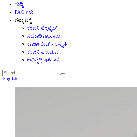
ಸುದ್ದಿ
FAQ ಗಳು
ನಮ್ಮ ಬಗ್ಗೆ
ಕಂಪನಿ ಪ್ರೊಫೈಲ್
ಸಹಕಾರಿ ಗ್ರಾಹಕರು
ಕಾರ್ಪೊರೇಟ್ ಸಂಸ್ಕೃತಿ
ಕಂಪನಿ ಫೋಟೋ
ಅಭಿವೃದ್ಧಿ ಇತಿಹಾಸ
English