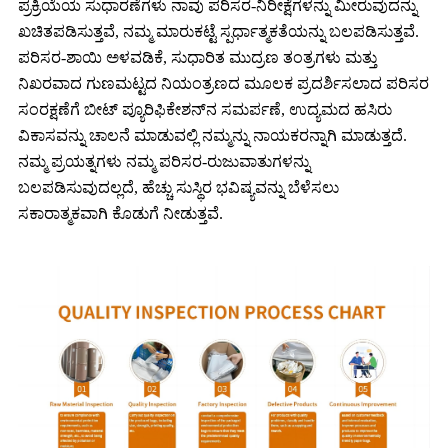
ಪ್ರಕ್ರಿಯೆಯ ಸುಧಾರಣೆಗಳು ನಾವು ಪರಿಸರ-ನಿರೀಕ್ಷೆಗಳನ್ನು ಮೀರುವುದನ್ನು
ಖಚಿತಪಡಿಸುತ್ತವೆ, ನಮ್ಮ ಮಾರುಕಟ್ಟೆ ಸ್ಪರ್ಧಾತ್ಮಕತೆಯನ್ನು ಬಲಪಡಿಸುತ್ತವೆ.
ಪರಿಸರ-ಶಾಯಿ ಅಳವಡಿಕೆ, ಸುಧಾರಿತ ಮುದ್ರಣ ತಂತ್ರಗಳು ಮತ್ತು
ನಿಖರವಾದ ಗುಣಮಟ್ಟದ ನಿಯಂತ್ರಣದ ಮೂಲಕ ಪ್ರದರ್ಶಿಸಲಾದ ಪರಿಸರ
ಸಂರಕ್ಷಣೆಗೆ ಬೀಟ್ ಪ್ಯೂರಿಫಿಕೇಶನ್‌ನ ಸಮರ್ಪಣೆ, ಉದ್ಯಮದ ಹಸಿರು
ವಿಕಾಸವನ್ನು ಚಾಲನೆ ಮಾಡುವಲ್ಲಿ ನಮ್ಮನ್ನು ನಾಯಕರನ್ನಾಗಿ ಮಾಡುತ್ತದೆ.
ನಮ್ಮ ಪ್ರಯತ್ನಗಳು ನಮ್ಮ ಪರಿಸರ-ರುಜುವಾತುಗಳನ್ನು
ಬಲಪಡಿಸುವುದಲ್ಲದೆ, ಹೆಚ್ಚು ಸುಸ್ಥಿರ ಭವಿಷ್ಯವನ್ನು ಬೆಳೆಸಲು
ಸಕಾರಾತ್ಮಕವಾಗಿ ಕೊಡುಗೆ ನೀಡುತ್ತವೆ.