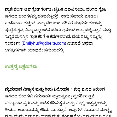
ಪ್ಯಾಕೇಜಿಂಗ್ ಅಪ್‌ಗ್ರೇಡ್‌ಗಳಿಗಾಗಿ ಜೈವಿಕ ವಿಘಟನೀಯ, ಪರಿಸರ ಸ್ನೇಹಿ
ಕಾಗದದ ಚೀಲಗಳನ್ನು ಹುಡುಕುತ್ತಿದ್ದರೆ, ನಾವು ಸಹಾಯ ಮಾಡಲು
ಸಂತೋಷಪಡುತ್ತೇವೆ. ನಮ್ಮ ಚೀಲಗಳು ಪರಿಸರ ಮಾನದಂಡಗಳನ್ನು
ಪೂರೈಸುತ್ತವೆ, ನಿಮ್ಮ ಬ್ರ್ಯಾಂಡ್‌ನ ಹಸಿರು ಇಮೇಜ್ ಅನ್ನು ಹೆಚ್ಚಿಸುತ್ತವೆ ಮತ್ತು
ಸುಸ್ಥಿರ ಮನಸ್ಸಿನ ಗ್ರಾಹಕರಿಗೆ ಆಕರ್ಷಕವಾಗಿವೆ. ದಯವಿಟ್ಟು ನಮ್ಮನ್ನು
ಸಂಪರ್ಕಿಸಿ (
Emilyhu@gdbeite.com
) ವಿಚಾರಣೆ ಅಥವಾ
ಅಗತ್ಯಗಳಿಗಾಗಿ ಯಾವುದೇ ಸಮಯದಲ್ಲಿ.
ಉತ್ಪನ್ನ ಲಕ್ಷಣಗಳು
ಮೃದುವಾದ ವಿನ್ಯಾಸ ಮತ್ತು ಗೀರು ನಿರೋಧಕ
：ಶುದ್ಧ ಮರದ ತಿರುಳಿನ
ಕಾಗದದ ಚೀಲಗಳು ಗಮನಾರ್ಹ ಮೃದುತ್ವವನ್ನು ಪ್ರದರ್ಶಿಸುತ್ತವೆ,
ಸೌಮ್ಯವಾದ ಸ್ಪರ್ಶವನ್ನು ಖಚಿತಪಡಿಸುತ್ತವೆ ಮತ್ತು ಸೂಕ್ಷ್ಮ ಉತ್ಪನ್ನಗಳನ್ನು
ಗೀಚುವ ಅಪಾಯವನ್ನು ಕಡಿಮೆ ಮಾಡುತ್ತವೆ. ಅವುಗಳ ನಯವಾದ ಮೇಲ್ಮೈ
ಮತ್ತು ಮೃದು ಸ್ವಭಾವವು ಸಾಗಣೆ ಮತ್ತು ಸಂಗ್ರಹಣೆಯ ಸಮಯದಲ್ಲಿ ಸೂಕ್ಷ್ಮ