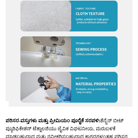
ಪರಿಸರ-ವಸ್ತುಗಳು ಮತ್ತು ಪ್ರೀಮಿಯಂ ಪೂರೈಕೆ ಸರಪಳಿ:
ಶೆನ್ಜೆನ್ ಬೀಟ್
ಪ್ಯೂರಿಫಿಕೇಶನ್ ಟೆಕ್ನಾಲಜಿಯು ಜೈವಿಕ ವಿಘಟನೀಯ, ಮರುಬಳಕೆ
ಮಾಡಬಹುದಾದ ಮತ್ತು ನವೀಕರಿಸಬಹುದಾದ ಕಾಗದಗಳಂತಹ ಪರಿಸರ