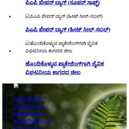
ಪಿಎಪಿ ಪೇಪರ್ ಬ್ಯಾಗ್ (ಸೂಪರ್ ಸಾಫ್ಟ್)
ಪಿಎಪಿ ಪೇಪರ್ ಬ್ಯಾಗ್ (ಹೀಟ್ ಸೀಲ್-ಸಬಲ್)
ಹೊಂದಿಕೊಳ್ಳುವ ಪ್ಯಾಕೇಜಿಂಗ್‌ಗಾಗಿ ಜೈವಿಕ
ವಿಘಟನೀಯ ಕಾಗದದ ಚೀಲ
ಕಂಪನಿ ಪ್ರೊಫೈಲ್
ಅಭಿವೃದ್ಧಿ ಇತಿಹಾಸ
ಸಹಕಾರಿ ಗ್ರಾಹಕರು
ಕಾರ್ಪೊರೇಟ್ ಸಂಸ್ಕೃತಿ
ಕಂಪನಿ ಫೋಟೋ