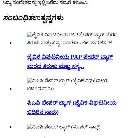
ನಿಮ್ಮ ಸಂದೇಶವನ್ನು ಇಲ್ಲಿ ಬರೆದು ನಮಗೆ ಕಳುಹಿಸಿ.
ಸಂಬಂಧಿತ
ಉತ್ಪನ್ನಗಳು
ಜೈವಿಕ ವಿಘಟನೀಯ PAP ಪೇಪರ್ ಬ್ಯಾಗ್
ಮರದ ತಿರುಳು ಮತ್ತು ಸಸ್ಯ...
ಪಿಎಪಿ ಪೇಪರ್ ಬ್ಯಾಗ್ (ಜೈವಿಕ ವಿಘಟನೀಯ
ಬಿದಿರಿನ ನಾರು)