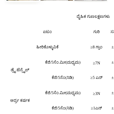
ದೈಹಿಕ ಗುಣಲಕ್ಷಣಗಳು
ಐಟಂ
ಗುರಿ
ಸಹ
ಹೀರಿಕೊಳ್ಳುವಿಕೆ
≥8 ಗ್ರಾಂ
±
ಕೆಜಿ/5ಸೆಂ.ಮೀ(ಮಧ್ಯಮ)
±
≥7N
ಡ್ರೈ ಟೆನ್ಸೈಲ್
ಕೆಜಿ/5ಸೆಂ(ಸಿಡಿ)
≥5 ಎನ್
±
ಕೆಜಿ/5ಸೆಂ.ಮೀ(ಮಧ್ಯಮ)
±
≥3N
ಆರ್ದ್ರ ಕರ್ಷಕ
ಕೆಜಿ/5ಸೆಂ(ಸಿಡಿ)
≥1ಎನ್
±